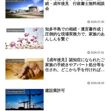
続・成年後見 行政書士無料相談
会
2026.07.30
知多半島での相続・遺言書作成｜
Uncategorized
圧倒的な現場実務力で、家族のあ
んしんを繋ぐ
2026.07.01
【成年後見】認知症になられたご
Uncategorized
家族の手続きやアパート処分等を
任され、どこから手を付ければい
いか困惑しているご親族様、病
院・施設関係者様へ：身寄りのな
2026.06.03
い高齢者の退院・施設移行・家財
処分を「圧倒的フットワーク」で
建設業許可
Uncategorized
一括サポートします