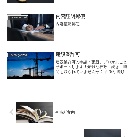
す。）建設業許可更新手続 55，000円
（別途、実費が５万円ほどかかりま
す。）内容証明郵便 10，000円相続手続
一式（１０...
内容証明郵便
Uncategorized
内容証明郵便
建設業許可
Uncategorized
建設業許可の申請・更新、プロが丸ごと
サポートします！煩雑な行政手続きに時
間を取られていませんか？ 面倒な書類作
成は専門家に任せて、社長は「本業」に
専念してください。 まずは小さなことで
も、お気軽にご相談ください。＼ 今だ
け！事業年度終了届・...
事務所案内