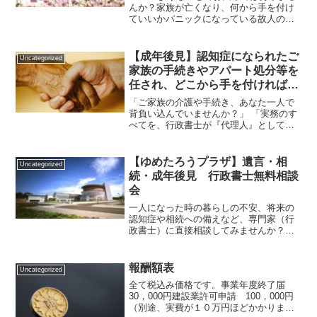
んか？家族が亡くなり、何から手を付け
ていいかパニックになっている故人の銀
行口座が凍結されてしまい、葬儀費用や
生活費の支払いに困っている遺品整理や
自動車の処分、不動産の名義変更までま
【成年後見】認知症になられたご
Uncategorized
とめて丸投げしたい自...
家族の手続きやアパート処分等を
任され、どこから手を付ければい
いか困惑しているご親族様、病
「ご家族の介護や手続き、あなた一人で
院・施設関係者様へ：身寄りのな
背負い込んでいませんか？」 「実務のす
べてを、行政書士が『代理人』として丸
い高齢者の退院・施設移行・家財
投げでお引き受けします」武豊町・半田
処分を「圧倒的フットワーク」で
市を中心に知多半島全域で高齢者支援・
一括サポートします
成年後見業務を行っております、行政書
【ゆめたろうプラザ】遺言・相
Uncategorized
士立山事務所の立山陽介...
続・成年後見 行政書士無料相談
会
一人になった時の暮らしの不安、将来の
認知症や相続への備えなど、専門家（行
政書士）に直接相談してみませんか？
「何から手を付ければいいか分からな
い」「まずは話を聞いてほしい」という
方もお気軽にお越しください。このよう
報酬額表
Uncategorized
なお悩みはありませんか？一人...
全て税込み価格です。事業年度終了届
30，000円建設業許可申請 100，000円
（別途、実費が１０万円ほどかかりま