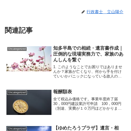
行政書士 立山陽介
関連記事
知多半島での相続・遺言書作成｜
Uncategorized
圧倒的な現場実務力で、家族のあ
んしんを繋ぐ
1. このようなことでお困りではありませ
んか？家族が亡くなり、何から手を付け
ていいかパニックになっている故人の銀
行口座が凍結されてしまい、葬儀費用や
生活費の支払いに困っている遺品整理や
自動車の処分、不動産の名義変更までま
報酬額表
Uncategorized
とめて丸投げしたい自...
全て税込み価格です。事業年度終了届
30，000円建設業許可申請 100，000円
（別途、実費が１０万円ほどかかりま
す。）建設業許可更新手続 55，000円
（別途、実費が５万円ほどかかりま
す。）内容証明郵便 10，000円相続手続
一式（１０...
【ゆめたろうプラザ】遺言・相
Uncategorized