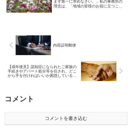
まず第一に求めなさい。」私の事務所の
理念は、「地域の皆様のお役に立つこ
と。」です。建設業許可関連業務、内容
証明郵便、成年後見、相続、遺言の業務
を通して地域の皆様のお役に立つ事務所
を目指しています！どう...
内容証明郵便
【成年後見】認知症になられたご家族の
手続きやアパート処分等を任され、どこ
から手を付ければいいか困惑しているご
親族様、病院・施設関係者様へ：身寄り
のない高齢者の退院・施設移行・家財処
分を「圧倒的フットワーク」で一括サポ
ートします
コメント
コメントを書き込む