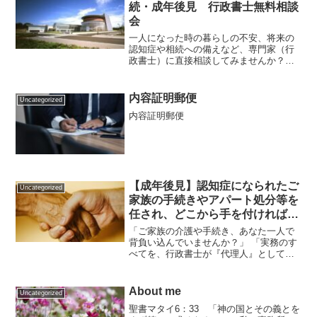
続・成年後見 行政書士無料相談
会
一人になった時の暮らしの不安、将来の
認知症や相続への備えなど、専門家（行
政書士）に直接相談してみませんか？
「何から手を付ければいいか分からな
い」「まずは話を聞いてほしい」という
方もお気軽にお越しください。このよう
内容証明郵便
Uncategorized
なお悩みはありませんか？一人...
内容証明郵便
【成年後見】認知症になられたご
Uncategorized
家族の手続きやアパート処分等を
任され、どこから手を付ければい
いか困惑しているご親族様、病
「ご家族の介護や手続き、あなた一人で
院・施設関係者様へ：身寄りのな
背負い込んでいませんか？」 「実務のす
べてを、行政書士が『代理人』として丸
い高齢者の退院・施設移行・家財
投げでお引き受けします」武豊町・半田
処分を「圧倒的フットワーク」で
市を中心に知多半島全域で高齢者支援・
一括サポートします
成年後見業務を行っております、行政書
About me
Uncategorized
士立山事務所の立山陽介...
聖書マタイ6：33 「神の国とその義とを